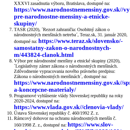
XXXVI zasadnutia výboru, Bratislava, dostupné na:
https://www.narodnostnemensiny.gov.sk//vy
pre-narodnostne-mensiny-a-etnicke-
skupiny/
TASR (2020), ´Rezort zahraničia: Osobitný zákon o
národnostných menšinách netreba´, Teraz.sk, 31. január 2020,
https://www.teraz.sk/slovensko/-
dostupné na:
samostatny-zakon-o-narodnostnych-
m/443824-clanok.html
Výbor pre národnostné menšiny a etnické skupiny (2020),
´Legislatívny zámer zákona o národnostných menšinách.
Zdôvodnenie vypracovania nového právneho predpisu:
Zákona o národnostných menšinách´, dostupné na:
https://www.narodnostnemensiny.gov.sk//sp
a-koncepcne-materialy/
Programové vyhlásenie vlády Slovenskej republiky na roky
2020-2024, dostupné na:
https://www.vlada.gov.sk//clenovia-vlady/
Ústava Slovenskej republiky č. 460/1992 Z. z.
Rámcový dohovor na ochranu národnostných menšín č.
https://www.slov-
160/1998 Z. z., dostupné na: