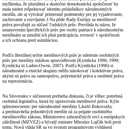
myšlienka, že pluralitná a skutočne demokratická spoločnosť by
mala nielen rešpektovať identitu príslušníkov národnostných
menšín, ale aj vytvárať primerané podmienky pre jej vyjadrovanie,
zachovanie a rozvíjanie.3 Na pôde Rady Európy sa menšinové
práva považujú za súčasť ľudských práv. Prevláda tu názor, že
ustanovením špecifických práv pre osoby patriace k národnostným
menšinám sa umožní ich plná participácia, rovnosť v spoločnosti
a ich ochrana pred asimiláciou.
Podľa liberálnej teórie menšinových práv je udelenie osobitných
práv pre menšiny otázkou spravodlivosti (Kymlicka 1996; 1999;
Kymlicka in Laden-Owen, 2007). Podľa Kymlicku (1996) si
národnostné a etnické skupiny môžu nárokovať i kolektívne práva,
akými sú právo na samosprávu, polyetnické práva a osobitné práva
na reprezentáciu.
Na Slovensku v súčasnosti prebieha diskusia, či je vôbec potrebná
osobitná legislatíva, ktorá by upravovala menšinové práva. Kým
splnomocnenec pre národnostné menšiny László Bukovszky
a predstavitelia jednotlivých menšín sú za prijatie osobitného
menšinového zákona, Ministerstvo zahraničných vecí a európskych
záležitostí (MZVEZ) a bývalý minister Miroslav Lajčák boli proti
tomu. Nová vláda SR sa vo svojom programovom vyhlásení