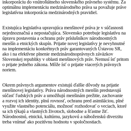
inkorporáciu do vnútroštátneho slovenského právneho systému. Za
optimálnu implementáciu medzinárodného práva sa považuje práve
legislatívna inkorporácia medzinárodných pravidiel.
Existujúca legislatíva upravujúca menšinové práva je v súčasnosti
nejednoznačná a nepostačujúca. Slovensko potrebuje legislatívu na
úpravu postavenia a ochranu práv príslušníkov národnostných
menšín a etnických skupín. Prijatie novej legislatívy je nevyhnutné
na implementáciu konkrétnych práv garantovaných Ústavou SR,
ako i na efektívne plnenie medzinárodnoprávnych záväzkov
Slovenskej republiky v oblasti menšinových práv. Nemusí ísť pritom
o prijate jedného zákona. Môže ísť o prijatie viacerých právnych
noriem.
Okrem právnych argumentov existujú ďalšie dôvody na prijatie
menšinovej legislatívy. Práva národnostných menšín predstavujú
súčasť ľudských práv a umožňujú menšinám prežitie, zachovanie
a rozvoj ich identity, plnú rovnosť, ochranu pred asimiláciou, plné
využite vlastného potenciálu, možnosť rozhodovať o veciach, ktoré
sa ich týkajú a vlastných životoch, slobodne a šťastne žiť.
Národnostnú, etnickú, kultúrnu, jazykovú a náboženskú diverzitu
treba vnímať ako pozitívnu hodnotu v spoločnostiach.