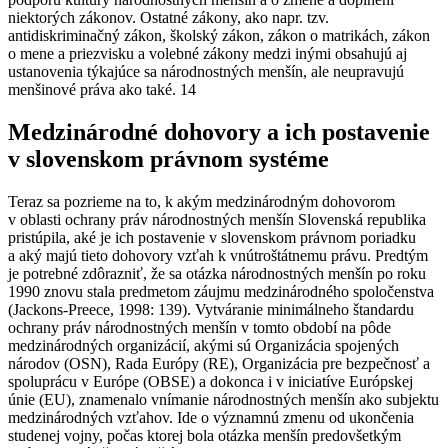
niektorých zákonov. Ostatné zákony, ako napr. tzv.
antidiskriminačný zákon, školský zákon, zákon o matrikách, zákon
o mene a priezvisku a volebné zákony medzi inými obsahujú aj
ustanovenia týkajúce sa národnostných menšín, ale neupravujú
menšinové práva ako také. 14
Medzinárodné dohovory a ich postavenie
v slovenskom právnom systéme
Teraz sa pozrieme na to, k akým medzinárodným dohovorom
v oblasti ochrany práv národnostných menšín Slovenská republika
pristúpila, aké je ich postavenie v slovenskom právnom poriadku
a aký majú tieto dohovory vzťah k vnútroštátnemu právu. Predtým
je potrebné zdôrazniť, že sa otázka národnostných menšín po roku
1990 znovu stala predmetom záujmu medzinárodného spoločenstva
(Jackons-Preece, 1998: 139). Vytváranie minimálneho štandardu
ochrany práv národnostných menšín v tomto období na pôde
medzinárodných organizácií, akými sú Organizácia spojených
národov (OSN), Rada Európy (RE), Organizácia pre bezpečnosť a
spoluprácu v Európe (OBSE) a dokonca i v iniciatíve Európskej
únie (EU), znamenalo vnímanie národnostných menšín ako subjektu
medzinárodných vzťahov. Ide o významnú zmenu od ukončenia
studenej vojny, počas ktorej bola otázka menšín predovšetkým