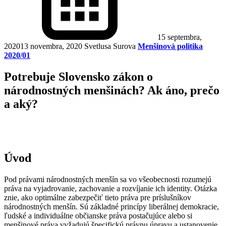
15 septembra,
2020
13 novembra, 2020
Svetlusa Surova
Menšinová politika
2020/01
Potrebuje Slovensko zákon o
národnostných menšinách? Ak áno, prečo
a aký?
Úvod
Pod právami národnostných menšín sa vo všeobecnosti rozumejú
práva na vyjadrovanie, zachovanie a rozvíjanie ich identity. Otázka
znie, ako optimálne zabezpečiť tieto práva pre príslušníkov
národnostných menšín. Sú základné princípy liberálnej demokracie,
ľudské a individuálne občianske práva postačujúce alebo si
menšinové práva vyžadujú špecifickú právnu úpravu a ustanovenie