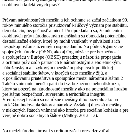
osobitných kolektívnych práv?
Právam národnostných menšín a ich ochrane sa začal začiatkom 90.
rokov minulého storočia prisudzovať kľúčový význam pre stabilitu,
demokraciu, bezpečnosť a mier.1 Predpokladalo sa, že udelením
osobitných práv národnostným menšinám sa obmedzia potenciálne
destabilizačné efekty, ktoré by mohli vzniknúť v súvislosti s ich
nespokojnosťou s územným usporiadaním. Na pôde Organizácie
spojených národov (OSN), ako aj Organizácie pre bezpečnosť
a spoluprácu v Európe (OBSE) presadzujú názor, že propagácia
a ochrana práv osôb patriacich k národnostným alebo etnickým,
náboženským a jazykovým menšinám prispieva k politickej
a sociálnej stabilite štátov, v ktorých tieto menšiny žijú, a
k posilňovaniu priateľstva a spolupráce medzi národmi a štátmi.2
Takéto vnímanie menšín patrí do tzv. bezpečnostného diskurzu,
ktorý sa pozerá na národnostné menšiny ako na potenciálnu hrozbu
pre štátnu bezpečnosť, suverenitu a teritoriálnu integritu.
V európskej histórii sa na rôzne menšiny dlho pozeralo ako na
prekážku budovania štátov a národov. Avšak aj dnes sú menšiny
v niektorých štátoch vnímané ako hrozba pre sociálnu kohéziu a pre
verejné dobro sociálnych štátov (Malloy, 2013: 13).
Na medzinárodnej úrovni sa pritom začala presadzovať aj