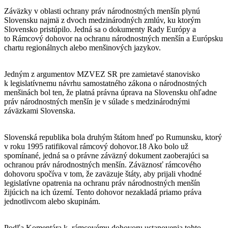
Záväzky v oblasti ochrany práv národnostných menšín plynú
Slovensku najmä z dvoch medzinárodných zmlúv, ku ktorým
Slovensko pristúpilo. Jedná sa o dokumenty Rady Európy a
to Rámcový dohovor na ochranu národnostných menšín a Európsku
chartu regionálnych alebo menšinových jazykov.
Jedným z argumentov MZVEZ SR pre zamietavé stanovisko
k legislatívnemu návrhu samostatného zákona o národnostných
menšinách bol ten, že platná právna úprava na Slovensku ohľadne
práv národnostných menšín je v súlade s medzinárodnými
záväzkami Slovenska.
Slovenská republika bola druhým štátom hneď po Rumunsku, ktorý
v roku 1995 ratifikoval rámcový dohovor.18 Ako bolo už
spomínané, jedná sa o právne záväzný dokument zaoberajúci sa
ochranou práv národnostných menšín. Záväznosť rámcového
dohovoru spočíva v tom, že zaväzuje štáty, aby prijali vhodné
legislatívne opatrenia na ochranu práv národnostných menšín
žijúcich na ich území. Tento dohovor nezakladá priamo práva
jednotlivcom alebo skupinám.
Podľa Komentára k rámcovému dohovoru ustanovenia tohto