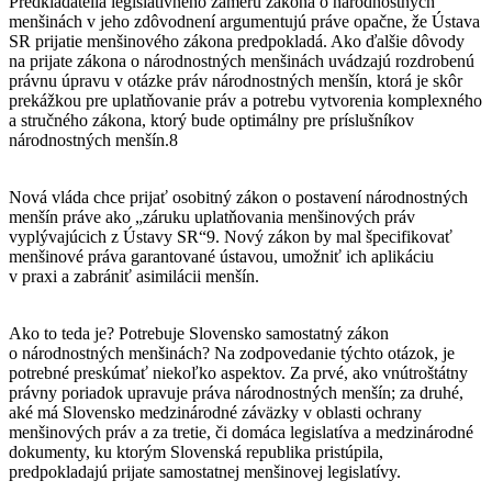
Predkladatelia legislatívneho zámeru zákona o národnostných
menšinách v jeho zdôvodnení argumentujú práve opačne, že Ústava
SR prijatie menšinového zákona predpokladá. Ako ďalšie dôvody
na prijate zákona o národnostných menšinách uvádzajú rozdrobenú
právnu úpravu v otázke práv národnostných menšín, ktorá je skôr
prekážkou pre uplatňovanie práv a potrebu vytvorenia komplexného
a stručného zákona, ktorý bude optimálny pre príslušníkov
národnostných menšín.8
Nová vláda chce prijať osobitný zákon o postavení národnostných
menšín práve ako „záruku uplatňovania menšinových práv
vyplývajúcich z Ústavy SR“9. Nový zákon by mal špecifikovať
menšinové práva garantované ústavou, umožniť ich aplikáciu
v praxi a zabrániť asimilácii menšín.
Ako to teda je? Potrebuje Slovensko samostatný zákon
o národnostných menšinách? Na zodpovedanie týchto otázok, je
potrebné preskúmať niekoľko aspektov. Za prvé, ako vnútroštátny
právny poriadok upravuje práva národnostných menšín; za druhé,
aké má Slovensko medzinárodné záväzky v oblasti ochrany
menšinových práv a za tretie, či domáca legislatíva a medzinárodné
dokumenty, ku ktorým Slovenská republika pristúpila,
predpokladajú prijate samostatnej menšinovej legislatívy.