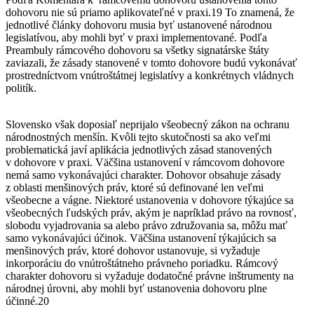
dohovoru nie sú priamo aplikovateľné v praxi.19 To znamená, že
jednotlivé články dohovoru musia byť ustanovené národnou
legislatívou, aby mohli byť v praxi implementované. Podľa
Preambuly rámcového dohovoru sa všetky signatárske štáty
zaviazali, že zásady stanovené v tomto dohovore budú vykonávať
prostredníctvom vnútroštátnej legislatívy a konkrétnych vládnych
politík.
Slovensko však doposiaľ neprijalo všeobecný zákon na ochranu
národnostných menšín. Kvôli tejto skutočnosti sa ako veľmi
problematická javí aplikácia jednotlivých zásad stanovených
v dohovore v praxi. Väčšina ustanovení v rámcovom dohovore
nemá samo vykonávajúci charakter. Dohovor obsahuje zásady
z oblasti menšinových práv, ktoré sú definované len veľmi
všeobecne a vágne. Niektoré ustanovenia v dohovore týkajúce sa
všeobecných ľudských práv, akým je napríklad právo na rovnosť,
slobodu vyjadrovania sa alebo právo združovania sa, môžu mať
samo vykonávajúci účinok. Väčšina ustanovení týkajúcich sa
menšinových práv, ktoré dohovor ustanovuje, si vyžaduje
inkorporáciu do vnútroštátneho právneho poriadku. Rámcový
charakter dohovoru si vyžaduje dodatočné právne inštrumenty na
národnej úrovni, aby mohli byť ustanovenia dohovoru plne
účinné.20