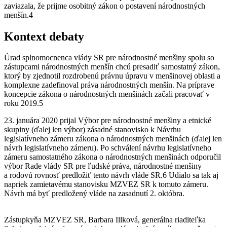
zaviazala, že prijme osobitný zákon o postavení národnostných
menšín.4
Kontext debaty
Úrad splnomocnenca vlády SR pre národnostné menšiny spolu so
zástupcami národnostných menšín chcú presadiť samostatný zákon,
ktorý by zjednotil rozdrobenú právnu úpravu v menšinovej oblasti a
komplexne zadefinoval práva národnostných menšín. Na príprave
koncepcie zákona o národnostných menšinách začali pracovať v
roku 2019.5
23. januára 2020 prijal Výbor pre národnostné menšiny a etnické
skupiny (ďalej len výbor) zásadné stanovisko k Návrhu
legislatívneho zámeru zákona o národnostných menšinách (ďalej len
návrh legislatívneho zámeru). Po schválení návrhu legislatívneho
zámeru samostatného zákona o národnostných menšinách odporučil
výbor Rade vlády SR pre ľudské práva, národnostné menšiny
a rodovú rovnosť predložiť tento návrh vláde SR.6 Udialo sa tak aj
napriek zamietavému stanovisku MZVEZ SR k tomuto zámeru.
Návrh má byť predložený vláde na zasadnutí 2. októbra.
Zástupkyňa MZVEZ SR, Barbara Illková, generálna riaditeľka