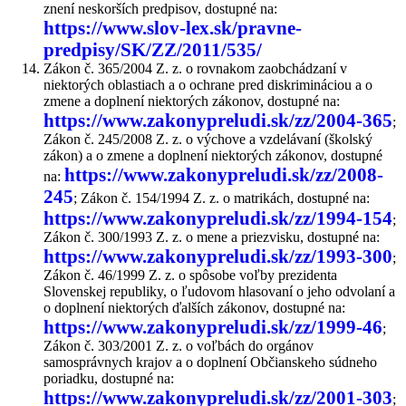
znení neskorších predpisov, dostupné na:
https://www.slov-lex.sk/pravne-
predpisy/SK/ZZ/2011/535/
Zákon č. 365/2004 Z. z. o rovnakom zaobchádzaní v
niektorých oblastiach a o ochrane pred diskrimináciou a o
zmene a doplnení niektorých zákonov, dostupné na:
https://www.zakonypreludi.sk/zz/2004-365
;
Zákon č. 245/2008 Z. z. o výchove a vzdelávaní (školský
zákon) a o zmene a doplnení niektorých zákonov, dostupné
https://www.zakonypreludi.sk/zz/2008-
na:
245
; Zákon č. 154/1994 Z. z. o matrikách, dostupné na:
https://www.zakonypreludi.sk/zz/1994-154
;
Zákon č. 300/1993 Z. z. o mene a priezvisku, dostupné na:
https://www.zakonypreludi.sk/zz/1993-300
;
Zákon č. 46/1999 Z. z. o spôsobe voľby prezidenta
Slovenskej republiky, o ľudovom hlasovaní o jeho odvolaní a
o doplnení niektorých ďalších zákonov, dostupné na:
https://www.zakonypreludi.sk/zz/1999-46
;
Zákon č. 303/2001 Z. z. o voľbách do orgánov
samosprávnych krajov a o doplnení Občianskeho súdneho
poriadku, dostupné na:
https://www.zakonypreludi.sk/zz/2001-303
;