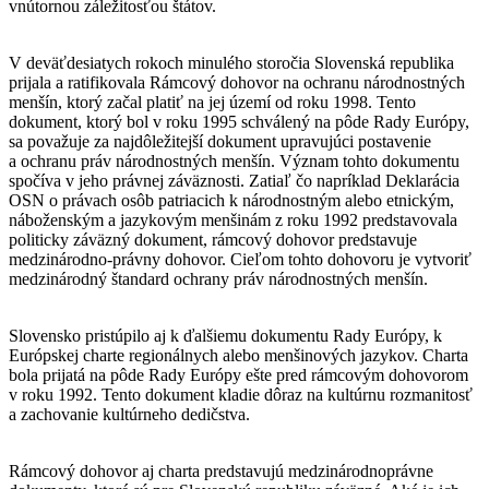
vnútornou záležitosťou štátov.
V deväťdesiatych rokoch minulého storočia Slovenská republika
prijala a ratifikovala Rámcový dohovor na ochranu národnostných
menšín, ktorý začal platiť na jej území od roku 1998. Tento
dokument, ktorý bol v roku 1995 schválený na pôde Rady Európy,
sa považuje za najdôležitejší dokument upravujúci postavenie
a ochranu práv národnostných menšín. Význam tohto dokumentu
spočíva v jeho právnej záväznosti. Zatiaľ čo napríklad Deklarácia
OSN o právach osôb patriacich k národnostným alebo etnickým,
náboženským a jazykovým menšinám z roku 1992 predstavovala
politicky záväzný dokument, rámcový dohovor predstavuje
medzinárodno-právny dohovor. Cieľom tohto dohovoru je vytvoriť
medzinárodný štandard ochrany práv národnostných menšín.
Slovensko pristúpilo aj k ďalšiemu dokumentu Rady Európy, k
Európskej charte regionálnych alebo menšinových jazykov. Charta
bola prijatá na pôde Rady Európy ešte pred rámcovým dohovorom
v roku 1992. Tento dokument kladie dôraz na kultúrnu rozmanitosť
a zachovanie kultúrneho dedičstva.
Rámcový dohovor aj charta predstavujú medzinárodnoprávne