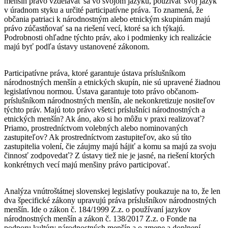
menšín právo vzdelávať sa vo svojom jazyku, používať svoj jazyk
v úradnom styku a určité participatívne práva. To znamená, že
občania patriaci k národnostným alebo etnickým skupinám majú
právo zúčastňovať sa na riešení vecí, ktoré sa ich týkajú.
Podrobnosti ohľadne týchto práv, ako i podmienky ich realizácie
majú byť podľa ústavy ustanovené zákonom.
Participatívne práva, ktoré garantuje ústava príslušníkom
národnostných menšín a etnických skupín, nie sú upravené žiadnou
legislatívnou normou. Ústava garantuje toto právo občanom-
príslušníkom národnostných menšín, ale nekonkretizuje nositeľov
týchto práv. Majú toto právo všetci príslušníci národnostných a
etnických menšín? Ak áno, ako si ho môžu v praxi realizovať?
Priamo, prostredníctvom volebných alebo nominovaných
zastupiteľov? Ak prostredníctvom zastupiteľov, ako sú títo
zastupitelia volení, čie záujmy majú hájiť a komu sa majú za svoju
činnosť zodpovedať? Z ústavy tiež nie je jasné, na riešení ktorých
konkrétnych vecí majú menšiny právo participovať.
Analýza vnútroštátnej slovenskej legislatívy poukazuje na to, že len
dva špecifické zákony upravujú práva príslušníkov národnostných
menšín. Ide o zákon č. 184/1999 Z.z. o používaní jazykov
národnostných menšín a zákon č. 138/2017 Z.z. o Fonde na
podporu kultúry národnostných menšín a o zmene a doplnení