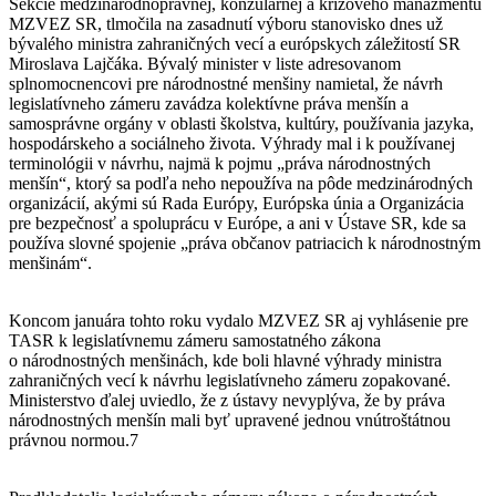
Sekcie medzinárodnoprávnej, konzulárnej a krízového manažmentu
MZVEZ SR, tlmočila na zasadnutí výboru stanovisko dnes už
bývalého ministra zahraničných vecí a európskych záležitostí SR
Miroslava Lajčáka. Bývalý minister v liste adresovanom
splnomocnencovi pre národnostné menšiny namietal, že návrh
legislatívneho zámeru zavádza kolektívne práva menšín a
samosprávne orgány v oblasti školstva, kultúry, používania jazyka,
hospodárskeho a sociálneho života. Výhrady mal i k používanej
terminológii v návrhu, najmä k pojmu „práva národnostných
menšín“, ktorý sa podľa neho nepoužíva na pôde medzinárodných
organizácií, akými sú Rada Európy, Európska únia a Organizácia
pre bezpečnosť a spoluprácu v Európe, a ani v Ústave SR, kde sa
používa slovné spojenie „práva občanov patriacich k národnostným
menšinám“.
Koncom januára tohto roku vydalo MZVEZ SR aj vyhlásenie pre
TASR k legislatívnemu zámeru samostatného zákona
o národnostných menšinách, kde boli hlavné výhrady ministra
zahraničných vecí k návrhu legislatívneho zámeru zopakované.
Ministerstvo ďalej uviedlo, že z ústavy nevyplýva, že by práva
národnostných menšín mali byť upravené jednou vnútroštátnou
právnou normou.7