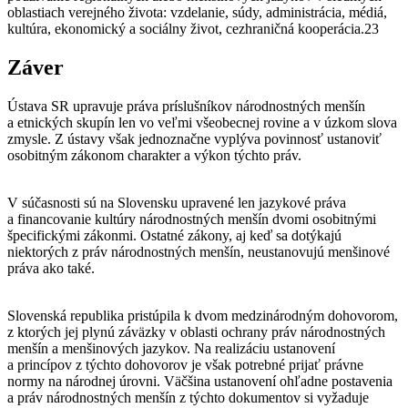
oblastiach verejného života: vzdelanie, súdy, administrácia, médiá,
kultúra, ekonomický a sociálny život, cezhraničná kooperácia.23
Záver
Ústava SR upravuje práva príslušníkov národnostných menšín
a etnických skupín len vo veľmi všeobecnej rovine a v úzkom slova
zmysle. Z ústavy však jednoznačne vyplýva povinnosť ustanoviť
osobitným zákonom charakter a výkon týchto práv.
V súčasnosti sú na Slovensku upravené len jazykové práva
a financovanie kultúry národnostných menšín dvomi osobitnými
špecifickými zákonmi. Ostatné zákony, aj keď sa dotýkajú
niektorých z práv národnostných menšín, neustanovujú menšinové
práva ako také.
Slovenská republika pristúpila k dvom medzinárodným dohovorom,
z ktorých jej plynú záväzky v oblasti ochrany práv národnostných
menšín a menšinových jazykov. Na realizáciu ustanovení
a princípov z týchto dohovorov je však potrebné prijať právne
normy na národnej úrovni. Väčšina ustanovení ohľadne postavenia
a práv národnostných menšín z týchto dokumentov si vyžaduje