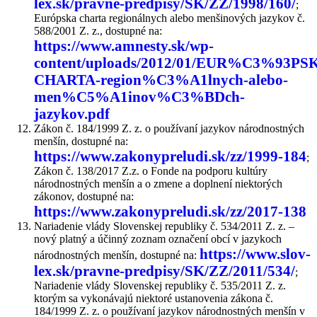
lex.sk/pravne-predpisy/SK/ZZ/1998/160/
;
Európska charta regionálnych alebo menšinových jazykov č.
588/2001 Z. z., dostupné na:
https://www.amnesty.sk/wp-
content/uploads/2012/01/EUR%C3%93PS
CHARTA-region%C3%A1lnych-alebo-
men%C5%A1inov%C3%BDch-
jazykov.pdf
Zákon č. 184/1999 Z. z. o používaní jazykov národnostných
menšín, dostupné na:
https://www.zakonypreludi.sk/zz/1999-184
;
Zákon č. 138/2017 Z.z. o Fonde na podporu kultúry
národnostných menšín a o zmene a doplnení niektorých
zákonov, dostupné na:
https://www.zakonypreludi.sk/zz/2017-138
Nariadenie vlády Slovenskej republiky č. 534/2011 Z. z. –
nový platný a účinný zoznam označení obcí v jazykoch
https://www.slov-
národnostných menšín, dostupné na:
lex.sk/pravne-predpisy/SK/ZZ/2011/534/
;
Nariadenie vlády Slovenskej republiky č. 535/2011 Z. z.
ktorým sa vykonávajú niektoré ustanovenia zákona č.
184/1999 Z. z. o používaní jazykov národnostných menšín v