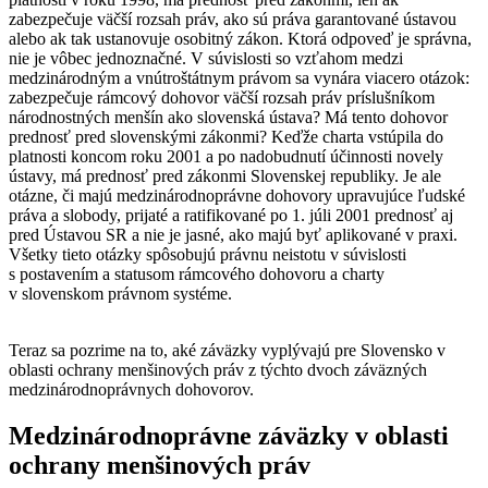
zabezpečuje väčší rozsah práv, ako sú práva garantované ústavou
alebo ak tak ustanovuje osobitný zákon. Ktorá odpoveď je správna,
nie je vôbec jednoznačné. V súvislosti so vzťahom medzi
medzinárodným a vnútroštátnym právom sa vynára viacero otázok:
zabezpečuje rámcový dohovor väčší rozsah práv príslušníkom
národnostných menšín ako slovenská ústava? Má tento dohovor
prednosť pred slovenskými zákonmi? Keďže charta vstúpila do
platnosti koncom roku 2001 a po nadobudnutí účinnosti novely
ústavy, má prednosť pred zákonmi Slovenskej republiky. Je ale
otázne, či majú medzinárodnoprávne dohovory upravujúce ľudské
práva a slobody, prijaté a ratifikované po 1. júli 2001 prednosť aj
pred Ústavou SR a nie je jasné, ako majú byť aplikované v praxi.
Všetky tieto otázky spôsobujú právnu neistotu v súvislosti
s postavením a statusom rámcového dohovoru a charty
v slovenskom právnom systéme.
Teraz sa pozrime na to, aké záväzky vyplývajú pre Slovensko v
oblasti ochrany menšinových práv z týchto dvoch záväzných
medzinárodnoprávnych dohovorov.
Medzinárodnoprávne záväzky v oblasti
ochrany menšinových práv