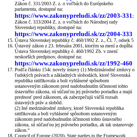
Zákon č. 331/2003 Z. z. o voľbách do Európskeho
parlamentu, dostupné na:
https://www.zakonypreludi.sk/zz/2003-331
;
Zákon č. 333/2004 Z. z. o voľbách do Národnej rady
Slovenskej republiky, dostupné na:
https://www.zakonypreludi.sk/zz/2004-333
Ústava Slovenskej republiky č. 460/1992 Z. z., Čl. 7, odsek 5
Ústavný zákon z 23. februára 2001, ktorým sa mení a dopĺňa
Ústava Slovenskej republiky è. 460/1992 Zb. v znení
neskorších predpisov, dostupné na:
https://www.zakonypreludi.sk/zz/1992-460
Podľa článku 154c novely ústavy (1) Medzinárodné zmluvy o
ľudských právach a základných slobodách, ktoré Slovenská
republika ratifikovala a boli vyhlásené spôsobom
ustanoveným zákonom pred nadobudnutím účinnosti tohto
ústavného zákona, sú súčasťou jej právneho poriadku a majú
prednosť pred zákonom, ak zabezpečujú väčší rozsah
ústavných práv a slobôd.
(2) Iné medzinárodné zmluvy, ktoré Slovenská republika
ratifikovala a boli vyhlásené spôsobom ustanoveným
zákonom pred nadobudnutím účinnosti tohto ústavného
zákona, sú súčasťou jej právneho poriadku, ak tak ustanovuje
zákon.“
Council of Europe (2020), State parties to the Framework