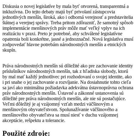
Diskusia o novej legislatíve by mala byť otvorená, transparentná a
inkluzívna. Do tejto debaty majú byť privolaní zástupcovia
jednotlivých menšín, široká, ako i odborná verejnosť a predstavitelia
štátnej a verejnej správy. Treba pritom zdôrazniť, že samotný spôsob
implementácie menšinových práv môže mať veľký vplyv na ich
realizáciu v praxi. Preto je potrebné, aby schválené legislatívne
opatrenia boli konkrétne, jasné a jednoznačné. Nová legislatíva musí
zodpovedať hlavne potrebám národnostných menšín a etnických
skupín.
Práva národnostných menšín sú dôležité ako pre zachovanie identity
príslušníkov národnostných menšín, tak z hľadiska slobody, ktorú
by mal mať každý jednotlivec pri rozhodovaní o svojej identite, ako
i pri snahe o jej zachovanie a rozvíjanie. Na dosiahnutie tohto cieľa
sa javí ako minimálna požiadavka adekvátna ústavnoprávna ochrana
práv národnostných menšín. Ústavné a zákonné ustanovenia sú
dôležité pre práva národnostných menšín, ale nie sú postačujúce.
Veľmi dôležitý je aj vzájomný vzťah medzi väčšinovým a
menšinovým obyvateľstvom. Spolunažívanie väčšinového a
menšinového obyvateľstva sa musí niesť v duchu vzájomnej
akceptácie, rešpektu a tolerancie.
Použité zdroje: