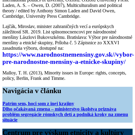
Laden, A. S. – Owen, D. (2007), Multiculturalism and political
theory / edited by Anthony Simon Laden and David Owen,
Cambridge, University Press Cambridge.
Lajčák, Miroslav, minister zahraničných vecí a európskych
záležitostí SR. 2019. List splnomocnencovi pre národnostné
menšiny Lászlovi Bukovszkému. Bratislava: Výbor pre národnostné
menšiny a etnické skupiny, Príloha č. 5 Zápisnice zo XXXVI
zasadnutia výboru, dostupné na:
https://www.narodnostnemensiny.gov.sk//vybor-
pre-narodnostne-mensiny-a-etnicke-skupiny/
Malloy, T. H. (2013), Minority issues in Europe: rights, concepts,
policy, Berlin, Frank and Timme.
Navigácia v článku
Patrím sem, hoci som z inej krajiny
Dlho očakávaná zmena – ministerstvo školstva priznáva
problém segregácie rómskych detí a podniká kroky na zmenu
situácie
Centrum pre výskum etnicity a kultúry