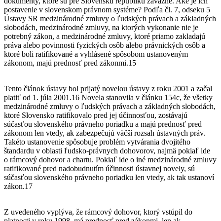
dokumenty, ktoré sú pre Slovenskú republiku záväzné. Aké je ich
postavenie v slovenskom právnom systéme? Podľa čl. 7, odseku 5
Ústavy SR medzinárodné zmluvy o ľudských právach a základných
slobodách, medzinárodné zmluvy, na ktorých vykonanie nie je
potrebný zákon, a medzinárodné zmluvy, ktoré priamo zakladajú
práva alebo povinnosti fyzických osôb alebo právnických osôb a
ktoré boli ratifikované a vyhlásené spôsobom ustanoveným
zákonom, majú prednosť pred zákonmi.15
Tento článok ústavy bol prijatý novelou ústavy z roku 2001 a začal
platiť od 1. júla 2001.16 Novela stanovila v článku 154c, že všetky
medzinárodné zmluvy o ľudských právach a základných slobodách,
ktoré Slovensko ratifikovalo pred jej účinnosťou, zostávajú
súčasťou slovenského právneho poriadku a majú prednosť pred
zákonom len vtedy, ak zabezpečujú väčší rozsah ústavných práv.
Takéto ustanovenie spôsobuje problém vytvárania dvojitého
štandardu v oblasti ľudsko-právnych dohovorov, najmä pokiaľ ide
o rámcový dohovor a chartu. Pokiaľ ide o iné medzinárodné zmluvy
ratifikované pred nadobudnutím účinnosti ústavnej novely, sú
súčasťou slovenského právneho poriadku len vtedy, ak tak ustanoví
zákon.17
Z uvedeného vyplýva, že rámcový dohovor, ktorý vstúpil do
platnosti v roku 1998, má prednosť pred zákonmi, len ak