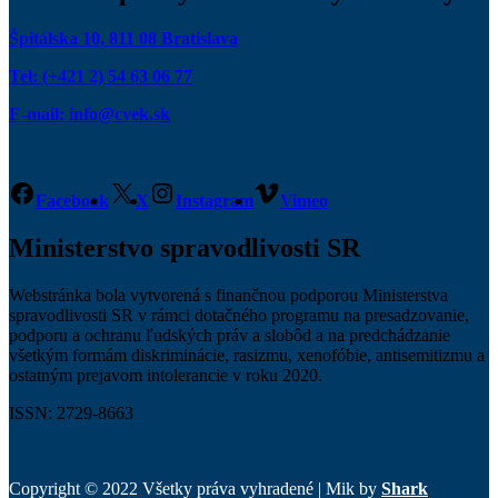
Špitálska 10, 811 08 Bratislava
Tel: (+421 2) 54 63 06 77
E-mail: info@cvek.sk
Facebook
X
Instagram
Vimeo
Ministerstvo spravodlivosti SR
Webstránka bola vytvorená s finančnou podporou Ministerstva
spravodlivosti SR v rámci dotačného programu na presadzovanie,
podporu a ochranu ľudských práv a slobôd a na predchádzanie
všetkým formám diskriminácie, rasizmu, xenofóbie, antisemitizmu a
ostatným prejavom intolerancie v roku 2020.
ISSN: 2729-8663
Copyright © 2022 Všetky práva vyhradené | Mik by
Shark