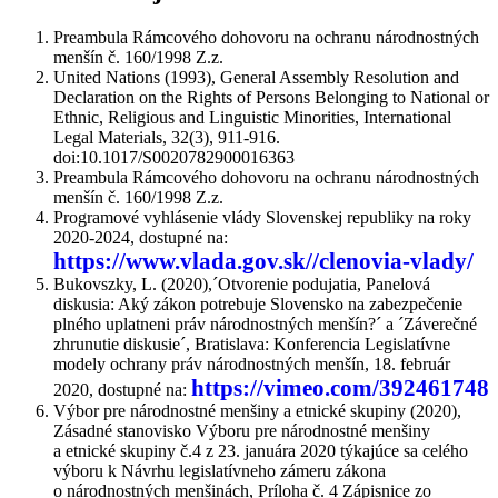
Preambula Rámcového dohovoru na ochranu národnostných
menšín č. 160/1998 Z.z.
United Nations (1993), General Assembly Resolution and
Declaration on the Rights of Persons Belonging to National or
Ethnic, Religious and Linguistic Minorities, International
Legal Materials, 32(3), 911-916.
doi:10.1017/S0020782900016363
Preambula Rámcového dohovoru na ochranu národnostných
menšín č. 160/1998 Z.z.
Programové vyhlásenie vlády Slovenskej republiky na roky
2020-2024, dostupné na:
https://www.vlada.gov.sk//clenovia-vlady/
Bukovszky, L. (2020),´Otvorenie podujatia, Panelová
diskusia: Aký zákon potrebuje Slovensko na zabezpečenie
plného uplatneni práv národnostných menšín?´ a ´Záverečné
zhrunutie diskusie´, Bratislava: Konferencia Legislatívne
modely ochrany práv národnostných menšín, 18. február
https://vimeo.com/392461748
2020, dostupné na:
Výbor pre národnostné menšiny a etnické skupiny (2020),
Zásadné stanovisko Výboru pre národnostné menšiny
a etnické skupiny č.4 z 23. januára 2020 týkajúce sa celého
výboru k Návrhu legislatívneho zámeru zákona
o národnostných menšinách, Príloha č. 4 Zápisnice zo