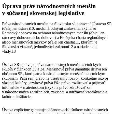
Úprava práv národnostných menšín
v súčasnej slovenskej legislatíve
Práva národnostných menšín na Slovensku sú upravené Ústavou SR
(ďalej len ústava)10, medzinárodnými zmluvami, akými sú
Rámcový dohovor na ochranu národnostných menšín (ďalej len
rámcový dohovor alebo dohovor) a Európska charta regionálnych
alebo menšinových jazykov (ďalej len charta)11, ktorými je
Slovensko viazané, jednotlivými zákonmi12 a nariadeniami
vlády.13
Ústava SR upravuje práva národnostných menšín a etnických
skupín v článkoch 33 a 34. Menšinové práva garantuje ústava len
občanom SR, ktorí patria k národnostným menšinám a etnickým
skupinám. Patrí sem právo na všestranný rozvoj, konkrétne rozvoj
vlastnej kultúry, jazykové práva čiže právo rozširovať a prijímať
informácie v materinskom jazyku a právo združovať sa
v národnostných združeniach, zakladať a udržiavať vzdelávacie a
kultúrne inštitúcie.
Ústava explicitne garantuje občanom-príslušníkom národnostných