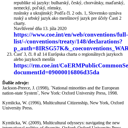
republike sú jazyky: bulharský, český, chorvátsky, maďarský,
nemecký, poľský, rómsky,
rusínsky a ukrajinský; Podľa čl. 2 ods. 1, Slovensko uznáva
ruský a srbský jazyk ako menšinový jazyk pre účely Časti 2
charty.
Navštívené dňa 13. júla 2020
https://www.coe.int/en/web/conventions/full-
list/-/conventions/treaty/148/declarations?
p_auth=8IRSG57K&_coeconventions_WAR_co
Časť 3, čl. 8 až 14 Európska charta o regionálnych jazykoch
alebo jazykoch menšín
https://rm.coe.int/CoERMPublicCommonS
documentId=09000016806d35da
Ďalšie zdroje:
Jackson-Preece, J. (1998), ´National minorities and the European
nation-state System´, New York: Oxford University Press, 1998.
Kymlicka, W. (1996), Multicultural Citizenship, New York, Oxford
University Press.
Kymlicka, W. (2009), Multicultural odysseys: navigating the new
international politics of diversity, Oxford: Oxford University Press.