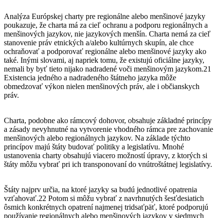
Analýza Európskej charty pre regionálne alebo menšinové jazyky
poukazuje, že charta má za cieľ ochranu a podporu regionálnych a
menšinových jazykov, nie jazykových menšín. Charta nemá za cieľ
stanovenie práv etnických a/alebo kultúrnych skupín, ale chce
ochraňovať a podporovať regionálne alebo menšinové jazyky ako
také. Inými slovami, aj napriek tomu, že existujú oficiálne jazyky,
nemali by byť tieto nijako nadradené voči menšinovým jazykom.21
Existencia jedného a nadradeného štátneho jazyka môže
obmedzovať výkon nielen menšinových práv, ale i občianskych
práv.
Charta, podobne ako rámcový dohovor, obsahuje základné princípy
a zásady nevyhnutné na vytvorenie vhodného rámca pre zachovanie
menšinových alebo regionálnych jazykov. Na základe týchto
princípov majú štáty budovať politiky a legislatívu. Mnohé
ustanovenia charty obsahujú viacero možností úpravy, z ktorých si
štáty môžu vybrať pri ich transponovaní do vnútroštátnej legislatívy.
Štáty najprv určia, na ktoré jazyky sa budú jednotlivé opatrenia
vzťahovať.22 Potom si môžu vybrať z navrhnutých šesťdesiatich
ôsmich konkrétnych opatrení najmenej tridsaťpäť, ktoré podporujú
používanie regionálnych alebo menšinových jazykov v siedmych