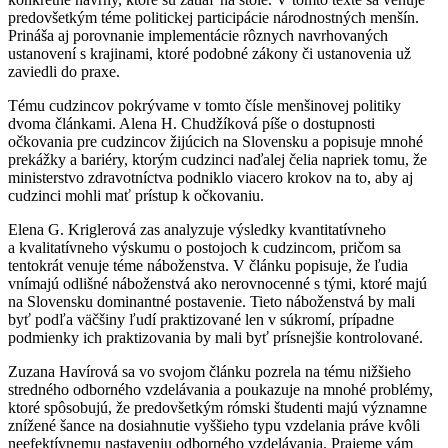
predovšetkým téme politickej participácie národnostných menšín.
Prináša aj porovnanie implementácie rôznych navrhovaných
ustanovení s krajinami, ktoré podobné zákony či ustanovenia už
zaviedli do praxe.
Tému cudzincov pokrývame v tomto čísle menšinovej politiky
dvoma článkami. Alena H. Chudžíková píše o dostupnosti
očkovania pre cudzincov žijúcich na Slovensku a popisuje mnohé
prekážky a bariéry, ktorým cudzinci naďalej čelia napriek tomu, že
ministerstvo zdravotníctva podniklo viacero krokov na to, aby aj
cudzinci mohli mať prístup k očkovaniu.
Elena G. Kriglerová zas analyzuje výsledky kvantitatívneho
a kvalitatívneho výskumu o postojoch k cudzincom, pričom sa
tentokrát venuje téme náboženstva. V článku popisuje, že ľudia
vnímajú odlišné náboženstvá ako nerovnocenné s tými, ktoré majú
na Slovensku dominantné postavenie. Tieto náboženstvá by mali
byť podľa väčšiny ľudí praktizované len v súkromí, prípadne
podmienky ich praktizovania by mali byť prísnejšie kontrolované.
Zuzana Havírová sa vo svojom článku pozrela na tému nižšieho
stredného odborného vzdelávania a poukazuje na mnohé problémy,
ktoré spôsobujú, že predovšetkým rómski študenti majú významne
znížené šance na dosiahnutie vyššieho typu vzdelania práve kvôli
neefektívnemu nastaveniu odborného vzdelávania. Prajeme vám