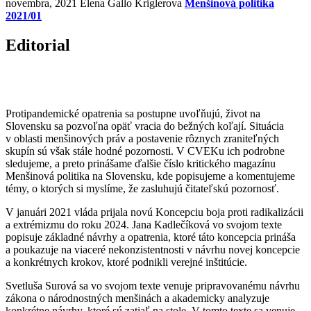
novembra, 2021
Elena Gallo Kriglerova
Menšinová politika
2021/01
Editorial
Protipandemické opatrenia sa postupne uvoľňujú, život na
Slovensku sa pozvoľna opäť vracia do bežných koľají. Situácia
v oblasti menšinových práv a postavenie rôznych zraniteľných
skupín sú však stále hodné pozornosti. V CVEKu ich podrobne
sledujeme, a preto prinášame ďalšie číslo kritického magazínu
Menšinová politika na Slovensku, kde popisujeme a komentujeme
témy, o ktorých si myslíme, že zasluhujú čitateľskú pozornosť.
V januári 2021 vláda prijala novú Koncepciu boja proti radikalizácii
a extrémizmu do roku 2024. Jana Kadlečíková vo svojom texte
popisuje základné návrhy a opatrenia, ktoré táto koncepcia prináša
a poukazuje na viaceré nekonzistentnosti v návrhu novej koncepcie
a konkrétnych krokov, ktoré podnikli verejné inštitúcie.
Svetluša Surová sa vo svojom texte venuje pripravovanému návrhu
zákona o národnostných menšinách a akademicky analyzuje
konkrétne návrhy, ktoré sú zatiaľ na stole. V tomto texte sa venuje