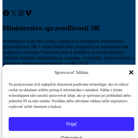
Facebook
X
Instagram
Vimeo
Ministerstvo spravodlivosti SR
Webstránka bola vytvorená s finančnou podporou Ministerstva
spravodlivosti SR v rámci dotačného programu na presadzovanie,
podporu a ochranu ľudských práv a slobôd a na predchádzanie
všetkým formám diskriminácie, rasizmu, xenofóbie, antisemitizmu a
ostatným prejavom intolerancie v roku 2020.
Spravovať Súhlas
ISSN: 2729-8663
Na poskytovanie tých najlepších skúseností používame technológie, ako sú súbory
cookie na ukladanie a/alebo prístup k informáciám o zariadení. Súhlas s týmito
Copyright © 2022 Všetky práva vyhradené | Mik by
Shark
technológiami nám umožní spracovávať údaje, ako je správanie pri prehliadaní alebo
Themes
|
O nás
jedinečné ID na tejto stránke. Nesúhlas alebo odvolanie súhlasu môže nepriaznivo
ovplyvniť určité vlastnosti a funkcie.
Prijať
Odmietnuť