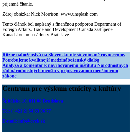
príjemné čítanie.
Zdroj obrázka: Nick Morrison, www.unsplash.com
Tento článok bol napísaný s finančnou podporou Department of
Foreign Affairs, Trade and Development Canada zastúpené
Kanadskou ambasádou v Bratislave.
Navigácia
Rôzne náboženstvá na Slovensku nie sú vnímané rovnocenne.
Potrebujeme kvalitnejší medzináboženský dialóg
v
Analýza a komentár k navrhovanému inštitútu Národnostných
článku
rád národnostných menšín v pripravovanom menšinovom
zákone
Centrum pre výskum etnicity a kultúry
Špitálska 10, 811 08 Bratislava
Tel: (+421 2) 54 63 06 77
E-mail: info@cvek.sk